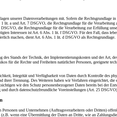
en unserer Datenverarbeitungen mit. Sofern die Rechtsgrundlage in d
. 1 lit. a und Art. 7 DSGVO, die Rechtsgrundlage für die Verarbeitung
DSGVO, die Rechtsgrundlage für die Verarbeitung zur Erfüllung unsere
gten Interessen ist Art. 6 Abs. 1 lit. f DSGVO. Für den Fall, dass leb
erlich machen, dient Art. 6 Abs. 1 lit. d DSGVO als Rechtsgrundlage.
 des Stands der Technik, der Implementierungskosten und der Art, d
isikos für die Rechte und Freiheiten natürlicher Personen, geeignete 
keit, Integrität und Verfügbarkeit von Daten durch Kontrolle des phy
 und ihrer Trennung. Des Weiteren haben wir Verfahren eingerichtet, 
ksichtigen wir den Schutz personenbezogener Daten bereits bei der E
g und durch datenschutzfreundliche Voreinstellungen (Art. 25 DSGVO)
en
ersonen und Unternehmen (Auftragsverarbeitern oder Dritten) offenbar
s (z.B. wenn eine Übermittlung der Daten an Dritte, wie an Zahlungsdie