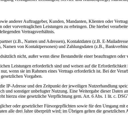
sowie anderer Auftraggeber, Kunden, Mandanten, Klienten oder Vertragsp
n oder vorvertraglichen Leistungen zu erbringen. Die hierbei verarbei
eliegenden Vertragsverhältnis.
partner (z.B., Namen und Adressen), Kontaktdaten (z.B. E-Mailadress
n, Namen von Kontaktpersonen) und Zahlungsdaten (z.B., Bankverbind
ätzlich nicht, außer wenn diese Bestandteile einer beauftragten oder 
hen Leistungen erforderlich sind und weisen auf die Erforderlichkeit ih
nur, wenn sie im Rahmen eines Vertrags erforderlich ist. Bei der Vera
 gesetzlichen Vorgaben.
e IP-Adresse und den Zeitpunkt der jeweiligen Nutzerhandlung speich
ch und sonstiger unbefugter Nutzung. Eine Weitergabe dieser Daten an Dr
eht hierzu eine gesetzliche Verpflichtung gem. Art. 6 Abs. 1 lit. c. DS
glicher oder gesetzlicher Fürsorgepflichten sowie für den Umgang mit 
aten alle drei Jahre überprüft wird; im Übrigen gelten die gesetzlichen