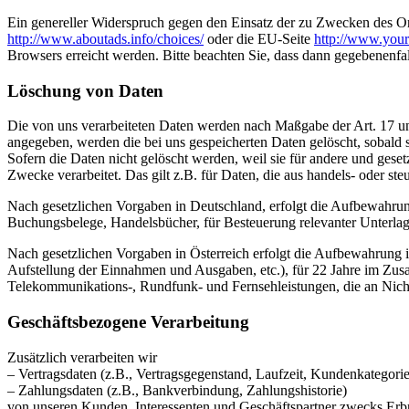
Ein genereller Widerspruch gegen den Einsatz der zu Zwecken des Onl
http://www.aboutads.info/choices/
oder die EU-Seite
http://www.your
Browsers erreicht werden. Bitte beachten Sie, dass dann gegebenenfa
Löschung von Daten
Die von uns verarbeiteten Daten werden nach Maßgabe der Art. 17 u
angegeben, werden die bei uns gespeicherten Daten gelöscht, sobald
Sofern die Daten nicht gelöscht werden, weil sie für andere und geset
Zwecke verarbeitet. Das gilt z.B. für Daten, die aus handels- oder 
Nach gesetzlichen Vorgaben in Deutschland, erfolgt die Aufbewahru
Buchungsbelege, Handelsbücher, für Besteuerung relevanter Unterlag
Nach gesetzlichen Vorgaben in Österreich erfolgt die Aufbewahrung
Aufstellung der Einnahmen und Ausgaben, etc.), für 22 Jahre im Zu
Telekommunikations-, Rundfunk- und Fernsehleistungen, die an Nic
Geschäftsbezogene Verarbeitung
Zusätzlich verarbeiten wir
– Vertragsdaten (z.B., Vertragsgegenstand, Laufzeit, Kundenkategorie
– Zahlungsdaten (z.B., Bankverbindung, Zahlungshistorie)
von unseren Kunden, Interessenten und Geschäftspartner zwecks Erb