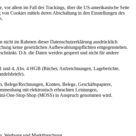
, vor allem im Fall des Trackings, über die US-amerikanische Seite
 von Cookies mittels deren Abschaltung in den Einstellungen des
n.
n nicht im Rahmen dieser Datenschutzerklärung ausdrücklich
öschung keine gesetzlichen Aufbewahrungspflichten entgegenstehen.
eschränkt. D.h. die Daten werden gesperrt und nicht für andere
 1 und 4, Abs. 4 HGB (Bücher, Aufzeichnungen, Lageberichte,
ndelsbriefe).
n, Belege/Rechnungen, Konten, Belege, Geschäftspapiere,
mmenhang mit elektronisch erbrachten Leistungen,
er Mini-One-Stop-Shop (MOSS) in Anspruch genommen wird.
ing, Werbung und Marktforschung.