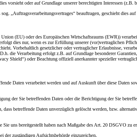
g dies vorsieht oder auf Grundlage unserer berechtigten Interessen (z.B.
s sog. „Auftragsverarbeitungsvertrages“ beauftragen, geschieht dies 
en Union (EU) oder des Europäischen Wirtschaftsraums (EWR)) verarbe
folgt dies nur, wenn es zur Erfüllung unserer (vor)vertraglichen Pflich
hieht. Vorbehaltlich gesetzlicher oder vertraglicher Erlaubnisse, verarb
h. die Verarbeitung erfolgt z.B. auf Grundlage besonderer Garantien, 
cy Shield“) oder Beachtung offiziell anerkannter spezieller vertraglic
effende Daten verarbeitet werden und auf Auskunft über diese Daten so
ung der Sie betreffenden Daten oder die Berichtigung der Sie betreff
 dass betreffende Daten unverzüglich gelöscht werden, bzw. alterna
die Sie uns bereitgestellt haben nach Maßgabe des Art. 20 DSGVO zu er
i der zuständigen Aufsichtsbehörde einzureichen.