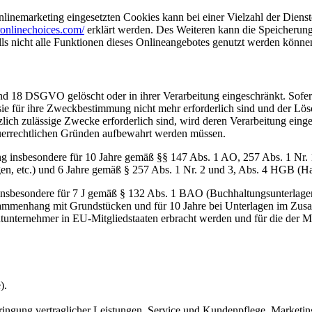
inemarketing eingesetzten Cookies kann bei einer Vielzahl der Dienste
onlinechoices.com/
erklärt werden. Des Weiteren kann die Speicherung
lls nicht alle Funktionen dieses Onlineangebotes genutzt werden könne
nd 18 DSGVO gelöscht oder in ihrer Verarbeitung eingeschränkt. Sofer
 sie für ihre Zweckbestimmung nicht mehr erforderlich sind und der L
zlich zulässige Zwecke erforderlich sind, wird deren Verarbeitung eing
steuerrechtlichen Gründen aufbewahrt werden müssen.
ng insbesondere für 10 Jahre gemäß §§ 147 Abs. 1 AO, 257 Abs. 1 Nr.
en, etc.) und 6 Jahre gemäß § 257 Abs. 1 Nr. 2 und 3, Abs. 4 HGB (Ha
 insbesondere für 7 J gemäß § 132 Abs. 1 BAO (Buchhaltungsunterlage
sammenhang mit Grundstücken und für 10 Jahre bei Unterlagen im Zusa
htunternehmer in EU-Mitgliedstaaten erbracht werden und für die d
).
ringung vertraglicher Leistungen, Service und Kundenpflege, Market