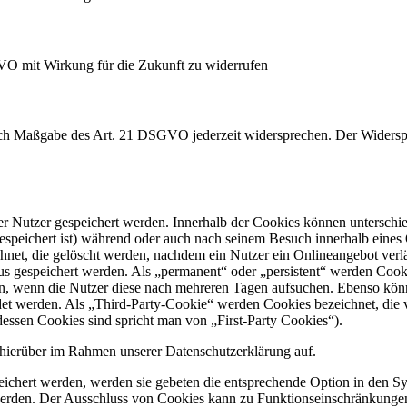
GVO mit Wirkung für die Zukunft zu widerrufen
nach Maßgabe des Art. 21 DSGVO jederzeit widersprechen. Der Widersp
er Nutzer gespeichert werden. Innerhalb der Cookies können unterschi
peichert ist) während oder auch nach seinem Besuch innerhalb eines 
net, die gelöscht werden, nachdem ein Nutzer ein Onlineangebot verlä
tus gespeichert werden. Als „permanent“ oder „persistent“ werden Coo
en, wenn die Nutzer diese nach mehreren Tagen aufsuchen. Ebenso könn
 werden. Als „Third-Party-Cookie“ werden Cookies bezeichnet, die v
dessen Cookies sind spricht man von „First-Party Cookies“).
hierüber im Rahmen unserer Datenschutzerklärung auf.
eichert werden, werden sie gebeten die entsprechende Option in den Sy
erden. Der Ausschluss von Cookies kann zu Funktionseinschränkungen