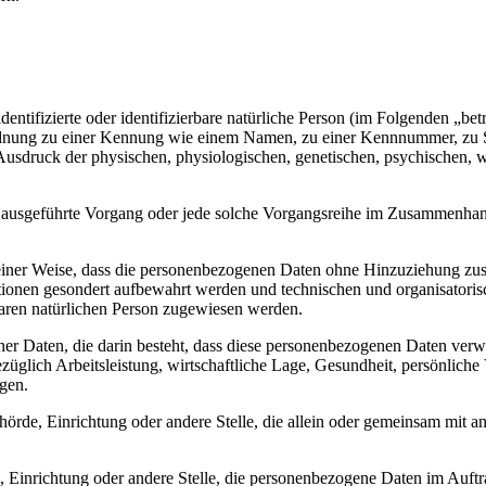
entifizierte oder identifizierbare natürliche Person (im Folgenden „betr
uordnung zu einer Kennung wie einem Namen, zu einer Kennnummer, zu 
druck der physischen, physiologischen, genetischen, psychischen, wirts
ren ausgeführte Vorgang oder jede solche Vorgangsreihe im Zusammenha
ner Weise, dass die personenbezogenen Daten ohne Hinzuziehung zusätz
tionen gesondert aufbewahrt werden und technischen und organisatoris
rbaren natürlichen Person zugewiesen werden.
ener Daten, die darin besteht, dass diese personenbezogenen Daten ver
glich Arbeitsleistung, wirtschaftliche Lage, Gesundheit, persönliche Vo
agen.
Behörde, Einrichtung oder andere Stelle, die allein oder gemeinsam mit
e, Einrichtung oder andere Stelle, die personenbezogene Daten im Auftr