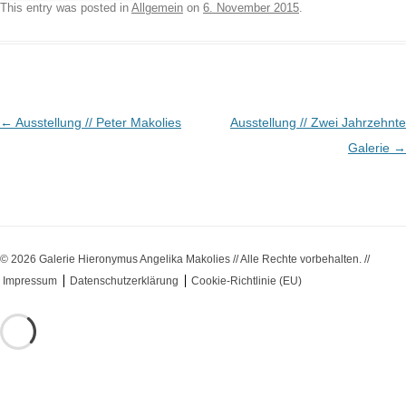
This entry was posted in
Allgemein
on
6. November 2015
.
Post navigation
←
Ausstellung // Peter Makolies
Ausstellung // Zwei Jahrzehnte
Galerie
→
© 2026 Galerie Hieronymus Angelika Makolies // Alle Rechte vorbehalten. //
Impressum
Datenschutzerklärung
Cookie-Richtlinie (EU)